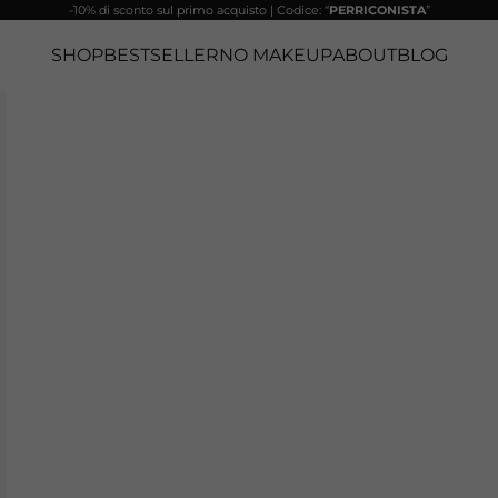
-10% di sconto sul primo acquisto | Codice: “
PERRICONISTA
”
SHOP
BESTSELLER
NO MAKEUP
ABOUT
BLOG