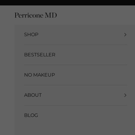
Vai al contenuto
Perriconemd Italia
SHOP
BESTSELLER
NO MAKEUP
ABOUT
BLOG