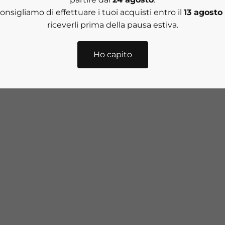
consigliamo di effettuare i tuoi acquisti entro il
13 agosto
riceverli prima della pausa estiva.
Ho capito
HYPOALLERGENIC C
CORRECTION Barrier 
Nourishing Moisturizer
ENCY CLASSICS Hyaluronic
Moisturizer Crema idratante
Prezzo scon
€75,00
intensiva 30 ml
Prezzo scontato
€78,00