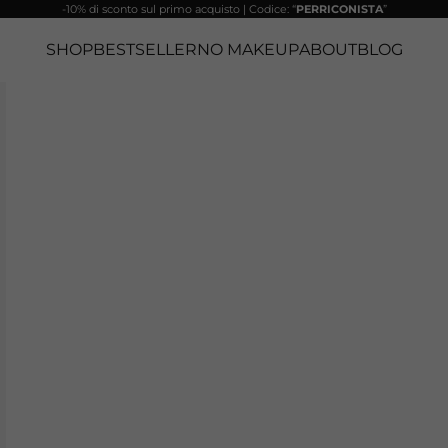
-10% di sconto sul primo acquisto | Codice: “
PERRICONISTA
”
SHOP
BESTSELLER
NO MAKEUP
ABOUT
BLOG