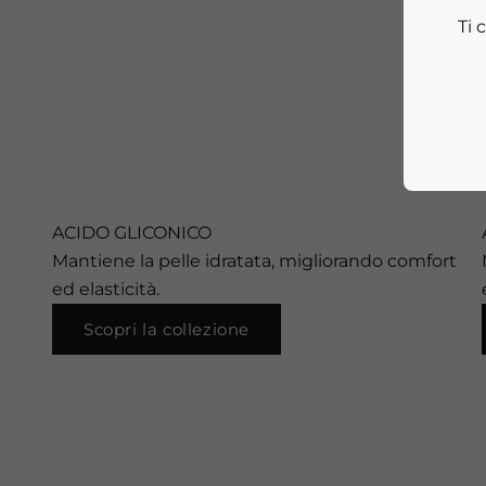
Gl
Ti 
ACIDO GLICONICO
Mantiene la pelle idratata, migliorando comfort
ed elasticità.
Scopri la collezione