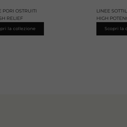
 PORI OSTRUITI
LINEE SOTTIL
SH RELIEF
HIGH POTEN
pri la collezione
Scopri la 