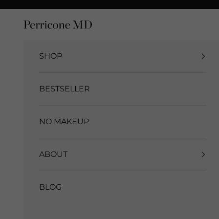
Vai al contenuto
Perriconemd Italia
SHOP
BESTSELLER
NO MAKEUP
ABOUT
BLOG