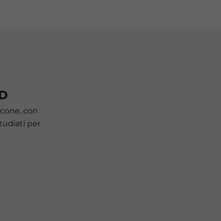
MD
icone, con
studiati per