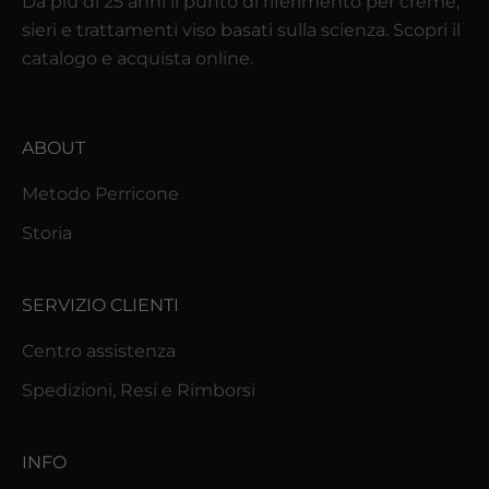
Da più di 25 anni il punto di riferimento per creme,
t
sieri e trattamenti viso basati sulla scienza. Scopri il
à
catalogo e acquista online.
d
a
l
ABOUT
m
o
Metodo Perricone
n
Storia
d
o
P
SERVIZIO CLIENTI
e
Centro assistenza
r
r
Spedizioni, Resi e Rimborsi
i
c
INFO
o