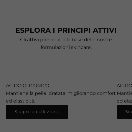
ESPLORA I PRINCIPI ATTIVI
Gli attivi principali alla base delle nostre
formulazioni skincare.
ACIDO GLICONICO
ACIDO
Mantiene la pelle idratata, migliorando comfort
Mantie
ed elasticità.
ed elas
Scopri la collezione
Sc