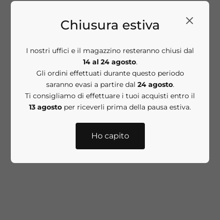
ESAURITO
Chiusura estiva
I nostri uffici e il magazzino resteranno chiusi dal
14 al 24 agosto
.
Gli ordini effettuati durante questo periodo
saranno evasi a partire dal
24 agosto
.
Aggiungi al carrello
HYPOALLERGENIC
Ti consigliamo di effettuare i tuoi acquisti entro il
13 agosto
per riceverli prima della pausa estiva.
CLEAN CORRECTION
Firming & Brightening
Eye Cream 15 ml
Ho capito
VITAMIN C ESTER CCC +
Prezzo scontato
€75,00
Ferulic Brightening
Under-Eye Cream
Contorno occhi 15 ml
Prezzo scontato
€81,00