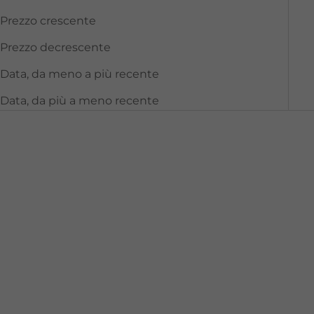
Prezzo crescente
Prezzo decrescente
Data, da meno a più recente
Data, da più a meno recente
Aggiungi al carrello
Scegli le opzioni
COLD PLASMA PLUS+
NO MAKE UP Lip Oil 5,5
Sub-D/Neck Crema collo
ml