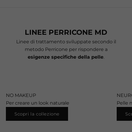
LINEE PERRICONE MD
Linee di trattamento sviluppate secondo il
metodo Perricone per rispondere a
esigenze specifiche della pelle
.
NO MAKEUP
NEUR
Per creare un look naturale
Pelle 
Scopri la collezione
Sc