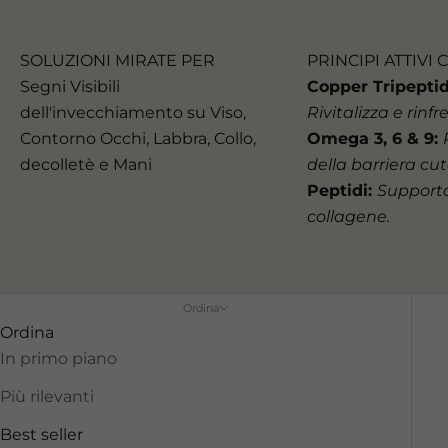
SOLUZIONI MIRATE PER
PRINCIPI ATTIVI 
Segni Visibili
Copper Tripeptid
dell'invecchiamento su Viso,
Rivitalizza e rinfr
Contorno Occhi, Labbra, Collo,
Omega 3, 6 & 9:
decolletè e Mani
della barriera cu
Peptidi:
Supporto
collagene.
Ordina
Ordina
In primo piano
Più rilevanti
Best seller