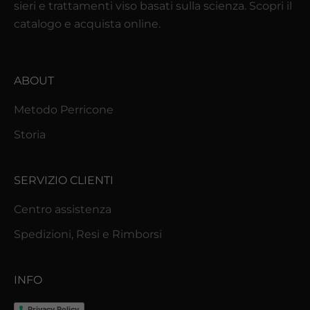
sieri e trattamenti viso basati sulla scienza. Scopri il
à
catalogo e acquista online.
d
a
l
ABOUT
m
o
Metodo Perricone
n
Storia
d
o
P
SERVIZIO CLIENTI
e
Centro assistenza
r
r
Spedizioni, Resi e Rimborsi
i
c
INFO
o
n
Privacy Policy