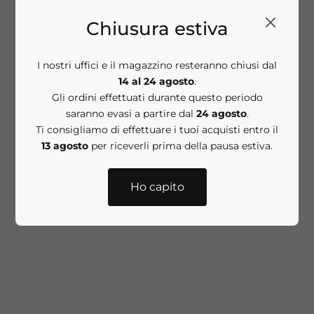
Prezzo scontato
€110,00
Chiusura estiva
ESAURITO
I nostri uffici e il magazzino resteranno chiusi dal
14 al 24 agosto
.
Gli ordini effettuati durante questo periodo
saranno evasi a partire dal
24 agosto
.
Ti consigliamo di effettuare i tuoi acquisti entro il
Aggiungi al carrello
COLD PLASMA PLUS+
13 agosto
per riceverli prima della pausa estiva.
Power Quad Set routine
completa da 4 prodotti
Ho capito
Prezzo scontato
€190,00
COLD PLASMA PLUS+ Lip
Therapy Black - Balsamo
labbra Limited Edition
Prezzo scontato
€34,00