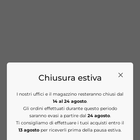
HIGH POTENCY Face
CLASSICS Hyaluronic
Finishing & Firming
Intensive Moisturizer
Toner Tonico viso 118 ml
Crema idratante
Prezzo scontato
€48,00
intensiva 30 ml
Prezzo scontato
€78,00
Chiusura estiva
I nostri uffici e il magazzino resteranno chiusi dal
14 al 24 agosto
.
Gli ordini effettuati durante questo periodo
saranno evasi a partire dal
24 agosto
.
Aggiungi al carrello
HIGH POTENCY
Ti consigliamo di effettuare i tuoi acquisti entro il
Replenish & Recover
13 agosto
per riceverli prima della pausa estiva.
Regimen Set da 4