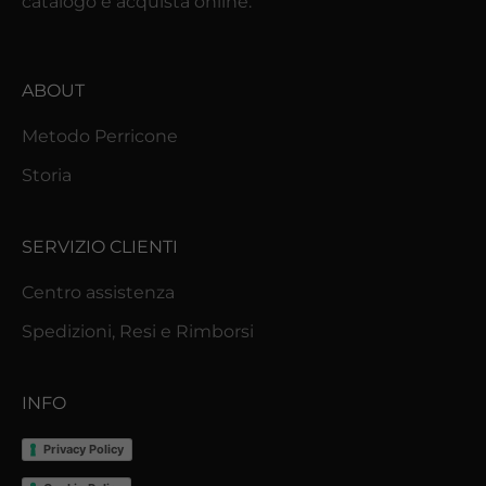
catalogo e acquista online.
d
a
l
ABOUT
m
o
Metodo Perricone
n
Storia
d
o
P
SERVIZIO CLIENTI
e
Centro assistenza
r
r
Spedizioni, Resi e Rimborsi
i
c
INFO
o
n
Privacy Policy
e