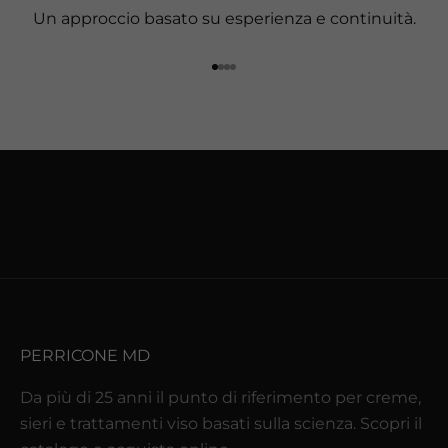
Un approccio basato su esperienza e continuità.
f
o
Vai all'articolo 1
Vai all'articolo 2
Vai all'articolo 3
Vai all'articolo 4
n
d
i
m
e
n
t
i
e
n
o
PERRICONE MD
v
i
Da più di 25 anni il punto di riferimento per creme,
t
sieri e trattamenti viso basati sulla scienza. Scopri il
à