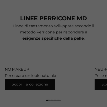
LINEE PERRICONE MD
Linee di trattamento sviluppate secondo il
metodo Perricone per rispondere a
esigenze specifiche della pelle
.
NO MAKEUP
NEUR
Per creare un look naturale
Pelle 
Scopri la collezione
Sc
Vai all'articolo 1
Vai all'articolo 2
Vai all'articolo 3
Vai all'articolo 4
Vai all'articolo 5
Vai all'articolo 6
Vai all'articolo 7
Vai all'articolo 8
Vai all'articolo 9
Vai all'articolo 10